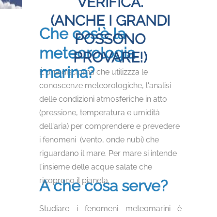
VERIFICA.
(ANCHE I GRANDI
Che cos'è la
POSSONO
meteorologia
PROVARE!)
marina?
È una disciplina che utilizzza le
conoscenze meteorologiche, l'analisi
delle condizioni atmosferiche in atto
(pressione, temperatura e umidità
dell'aria) per comprendere e prevedere
i fenomeni (vento, onde nubi) che
riguardano il mare. Per mare si intende
l'insieme delle acque salate che
ricoprono il pianeta.
A che cosa serve?
Studiare i fenomeni meteomarini è